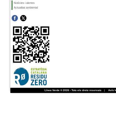
Notícies i alertes
Actualitat ambiental
Línea Verde ® 2026 - Tots els drets reservats
|
Avís l