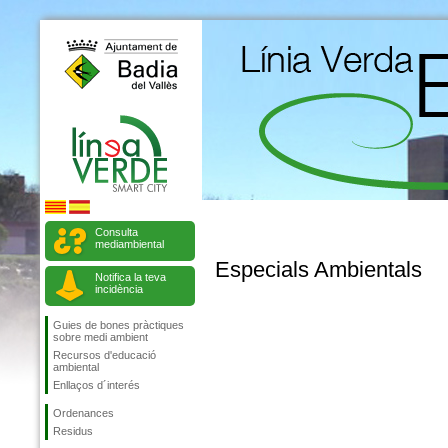
Consulta
mediambiental
Especials Ambientals
Notifica la teva
incidència
Guies de bones pràctiques
sobre medi ambient
Recursos d'educació
ambiental
Enllaços d´interés
Ordenances
Residus