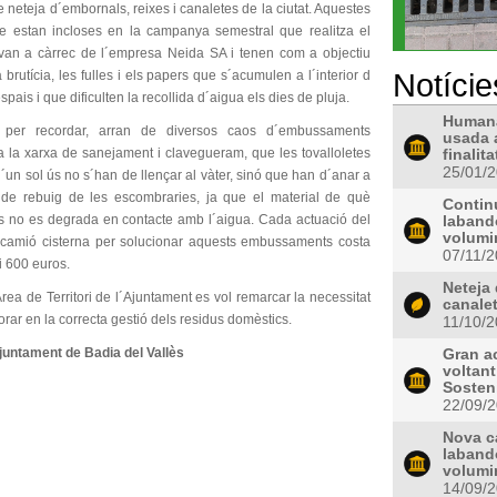
 neteja d´embornals, reixes i canaletes de la ciutat. Aquestes
ue estan incloses en la campanya semestral que realitza el
 van a càrrec de l´empresa Neida SA i tenen com a objectiu
Notície
a brutícia, les fulles i els papers que s´acumulen a l´interior d
spais i que dificulten la recollida d´aigua els dies de pluja.
Humana
m per recordar, arran de diversos caos d´embussaments
usada 
a la xarxa de sanejament i clavegueram, que les tovalloletes
finalit
25/01/
un sol ús no s´han de llençar al vàter, sinó que han d´anar a
ó de rebuig de les escombraries, ja que el material de què
Contin
es no es degrada en contacte amb l´aigua. Cada actuació del
laband
volumin
 camió cisterna per solucionar aquests embussaments costa
07/11/
i 600 euros.
Neteja 
rea de Territori de l´Ajuntament es vol remarcar la necessitat
canale
orar en la correcta gestió dels residus domèstics.
11/10/
juntament de Badia del Vallès
Gran ac
voltant
Sosteni
22/09/
Nova c
laband
volumin
14/09/