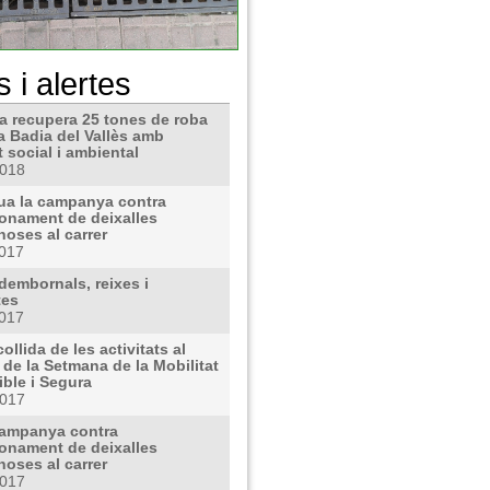
s i alertes
 recupera 25 tones de roba
a Badia del Vallès amb
at social i ambiental
2018
ua la campanya contra
onament de deixalles
oses al carrer
2017
dembornals, reixes i
tes
2017
ollida de les activitats al
 de la Setmana de la Mobilitat
ble i Segura
2017
ampanya contra
onament de deixalles
oses al carrer
2017