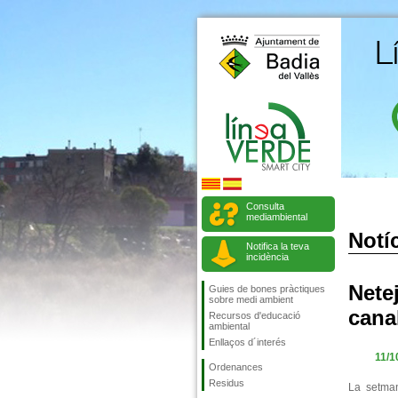
Consulta
mediambiental
Notíc
Notifica la teva
incidència
Nete
Guies de bones pràctiques
sobre medi ambient
cana
Recursos d'educació
ambiental
Enllaços d´interés
11/1
Ordenances
Residus
La setman