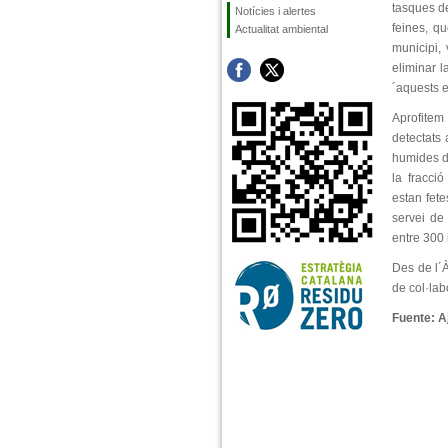
tasques de
Notícies i alertes
feines, q
Actualitat ambiental
municipi,
eliminar l
´aquests e
Aprofite
detectats 
humides d´
la fracci
estan fet
servei de
entre 300 
Des de l´À
de col·lab
Fuente: A