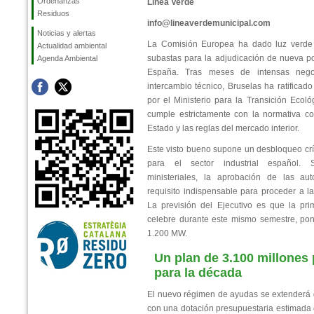
Ordenanzas
Línea Verde
Residuos
info@lineaverdemunicipal.com
Noticias y alertas
La Comisión Europea ha dado luz verde d
Actualidad ambiental
subastas para la adjudicación de nueva p
Agenda Ambiental
España. Tras meses de intensas nego
intercambio técnico, Bruselas ha ratifica
por el Ministerio para la Transición Ecol
cumple estrictamente con la normativa c
Estado y las reglas del mercado interior.
Este visto bueno supone un desbloqueo crí
para el sector industrial español. 
ministeriales, la aprobación de las au
requisito indispensable para proceder a la
La previsión del Ejecutivo es que la pr
celebre durante este mismo semestre, pon
1.200 MW.
Un plan de 3.100 millones
para la década
El nuevo régimen de ayudas se extenderá 
con una dotación presupuestaria estimada 